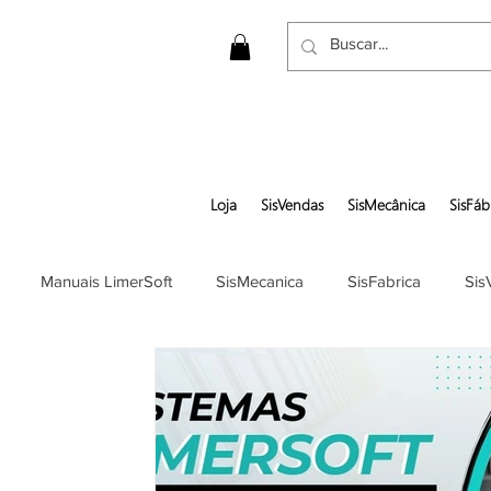
Loja
SisVendas
SisMecânica
SisFáb
Manuais LimerSoft
SisMecanica
SisFabrica
Sis