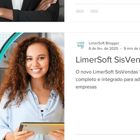
LimerSoft Blogger
6 de fev. de 2025
9 min de 
LimerSoft SisVe
O novo LimerSoft SisVendas 1
completo e integrado para ad
empresas