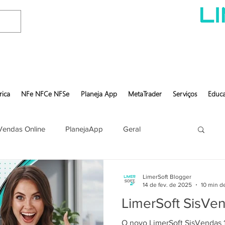
rica
NFe NFCe NFSe
Planeja App
MetaTrader
Serviços
Educa
Vendas Online
PlanejaApp
Geral
LimerSoft Blogger
14 de fev. de 2025
10 min de
LimerSoft SisVe
O novo LimerSoft SisVendas 