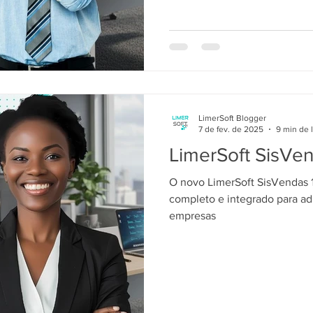
LimerSoft Blogger
7 de fev. de 2025
9 min de l
LimerSoft SisVe
O novo LimerSoft SisVendas 1
completo e integrado para ad
empresas