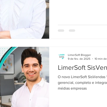
LimerSoft Blogger
9 de fev. de 2025
10 min de 
LimerSoft SisVen
O novo LimerSoft SisVendas 1
gerencial, completo e integr
médias empresas