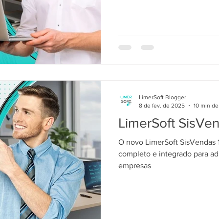
LimerSoft Blogger
8 de fev. de 2025
10 min de 
LimerSoft SisVe
O novo LimerSoft SisVendas 1
completo e integrado para ad
empresas