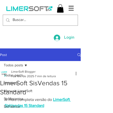
Login
Post
Todos posts
LimerSoft Blogger
Todos posts
1 de fev. de 2025
7 min de leitura
LimerSoft SisVendas 15
Produtos
Standard
Manuais LimerSoft
SisMecanica
A mais completa versão do 
LimerSoft 
SisVendas 15 Standard
SisFabrica