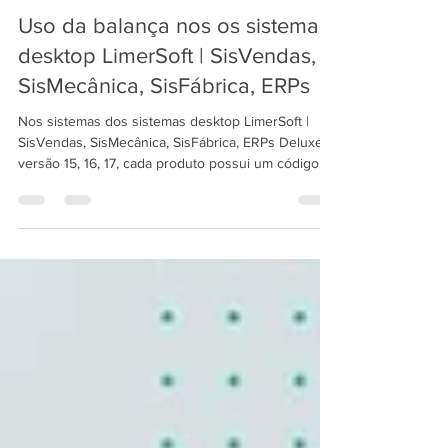
19 de fev.
3 min de leitura
Uso da balança nos os sistemas
desktop LimerSoft | SisVendas,
SisMecânica, SisFábrica, ERPs
Nos sistemas dos sistemas desktop LimerSoft |
SisVendas, SisMecânica, SisFábrica, ERPs Deluxe
versão 15, 16, 17, cada produto possui um código
único conhecido como Referência. Esse campo é
essencial para identificar o item de forma rápida —
seja na tela de vendas, no estoque ou na emissão
de etiquetas.