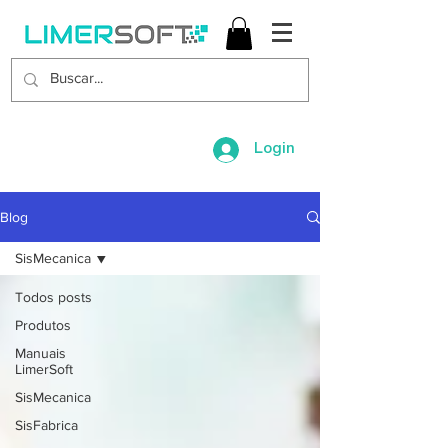
Login
Blog
SisMecanica
Todos posts
Produtos
Manuais
LimerSoft
SisMecanica
SisFabrica