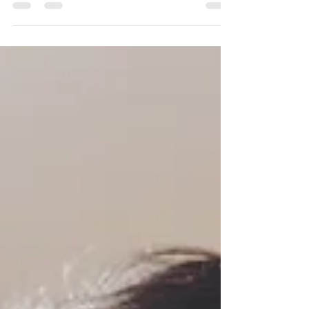
Sistema para oficinas mecânicas e autopeças
SisMecânica : Potencialize sua oficina mecânica ou
autopeças com o SisMecânica! Nossa plataforma
intuitiva e eficaz oferece ferramentas poderosas
para impulsionar suas vendas e simplificar sua
gestão. Imagine otimizando seus processos,
aumentando a eficiência e maximizando seus
lucros, enquanto nosso sistema automatiza tarefas
e fornece insights valiosos. Não perca esta
oportunidade de destacar sua oficina ou loja de
autopeças no m