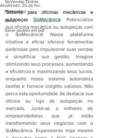
SisVendas Online
Atualizado:
25 de fev.
PlanejaApp
Sistema para oficinas mecânicas e 
autopeças 
SisMecânica
:
Potencialize 
Geral
sua oficina mecânica ou autopeças com 
Gerar pedido em pdf
o SisMecânica! Nossa plataforma 
intuitiva e eficaz oferece ferramentas 
poderosas para impulsionar suas vendas 
e simplificar sua gestão. Imagine 
otimizando seus processos, aumentando 
a eficiência e maximizando seus lucros, 
enquanto nosso sistema automatiza 
tarefas e fornece insights valiosos. Não 
perca esta oportunidade de destacar sua 
oficina ou loja de autopeças no 
mercado. Junte-se a milhares de 
empreendedores que já estão 
transformando seus negócios com o 
SisMecânica. Experimente hoje mesmo 
e descubra como é fácil alcançar o 