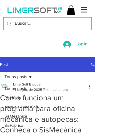
Login
Post
Todos posts
LimerSoft Blogger
Todos posts
14 de jan. de 2025
7 min de leitura
Como funciona um
Produtos
programa para oficina
Manuais LimerSoft
SisMecanica
mecânica e autopeças:
SisFabrica
Conheça o SisMecânica