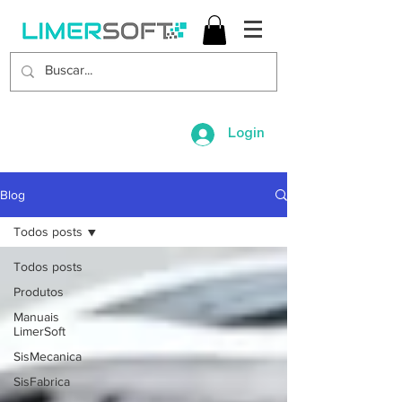
Login
Blog
Todos posts
Todos posts
Produtos
Manuais
LimerSoft
SisMecanica
SisFabrica