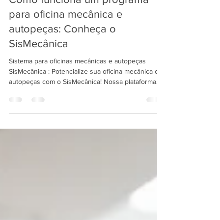
Como funciona um programa
para oficina mecânica e
autopeças: Conheça o
SisMecânica
Sistema para oficinas mecânicas e autopeças
SisMecânica : Potencialize sua oficina mecânica ou
autopeças com o SisMecânica! Nossa plataforma
intuitiva e eficaz oferece ferramentas poderosas
para impulsionar suas vendas e simplificar sua
gestão. Imagine otimizando seus processos,
aumentando a eficiência e maximizando seus
lucros, enquanto nosso sistema automatiza tarefas
e fornece insights valiosos. Não perca esta
oportunidade de destacar sua oficina ou loja de
autopeças no m