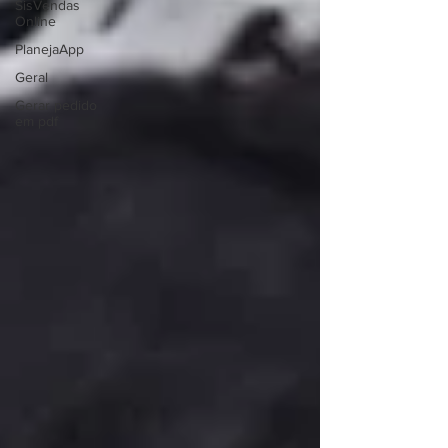
SisVendas
Online
PlanejaApp
Geral
Gerar pedido
em pdf