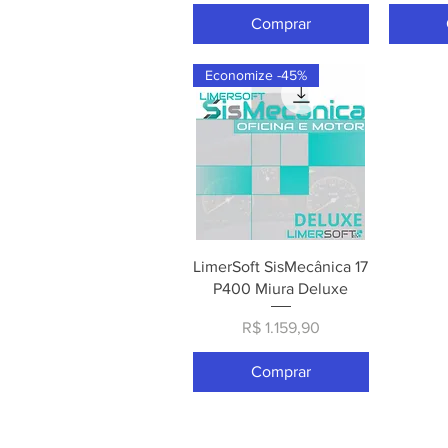
Comprar
Economize -45%
Visualização rápida
LimerSoft SisMecânica 17
P400 Miura Deluxe
Preço
R$ 1.159,90
Comprar