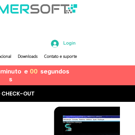
Login
cional
Downloads
Contato e suporte
minuto
e
00
segundos
s
 CHECK-OUT