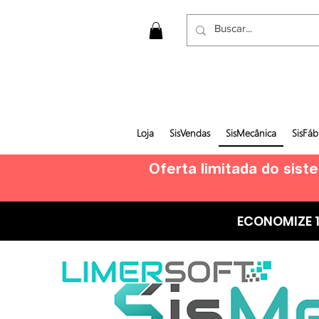
Loja
SisVendas
SisMecânica
SisFáb
Oferta limitada do sist
ECONOMIZE 