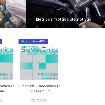
ra
Elétricas, frotas automotivas
Economize -40%
ápida
Visualização rápida
cânica 17
LimerSoft SisMecânica 17
ate
GTO Premium
Preço
0
R$ 759,90