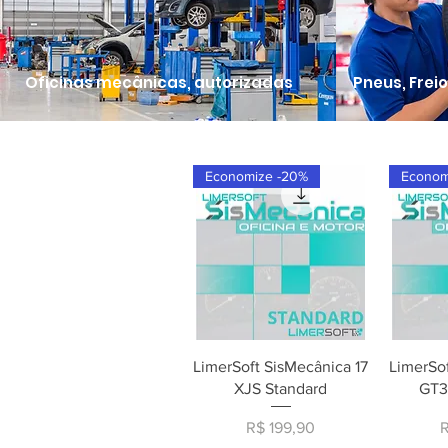
Oficinas mecânicas, autorizadas
Pneus, Frei
Economize -20%
Econom
Visualização rápida
Visu
LimerSoft SisMecânica 17
LimerSof
XJS Standard
GT3
Preço
P
R$ 199,90