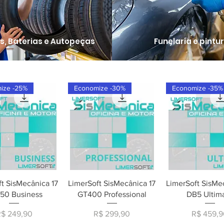
os, Baterias e Autopeças
Funelaria e pintu
ize -25%
Economize -30%
Economize -35%
alização rápida
Visualização rápida
Visualização r
t SisMecânica 17
LimerSoft SisMecânica 17
LimerSoft SisMe
50 Business
GT400 Professional
DB5 Ultim
reço
Preço
Preço
R$ 249,90
R$ 299,90
R$ 459,9