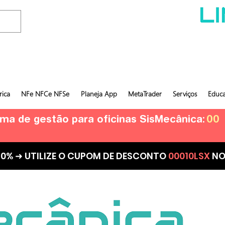
rica
NFe NFCe NFSe
Planeja App
MetaTrader
Serviços
Educa
ema de gestão para oficinas SisMecânica:
00
10% ➜ UTILIZE O CUPOM DE DESCONTO
00010LSX
NO