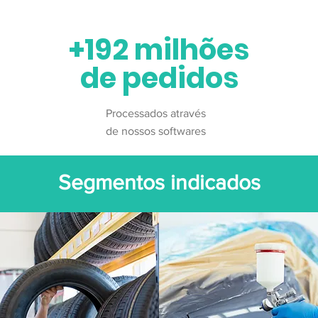
+192 milhões
de pedidos
Processados através
de nossos softwares
Segmentos indicados