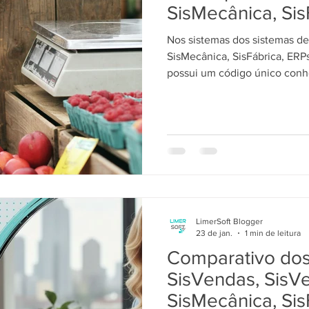
SisMecânica, Sis
Nos sistemas dos sistemas de
SisMecânica, SisFábrica, ERPs
possui um código único conh
essencial para identificar o i
vendas, no estoque ou na emi
LimerSoft Blogger
23 de jan.
1 min de leitura
Comparativo dos 
SisVendas, SisV
SisMecânica, Sis