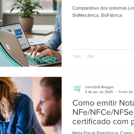
Comparativo dos sistemas Lim
SisMecânica, SisFábrica
LimerSoft Blogger
5 de jan. de 2025
11 min de 
Como emitir Nota
NFe/NFCe/NFSe 
certificado com 
SEBRAE
Nota Fiscal Eletrônica: Como e