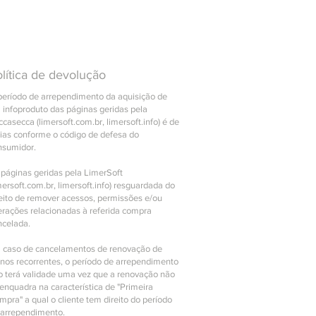
lítica de devolução
período de arrependimento da aquisição de
 infoproduto das páginas geridas pela
casecca (limersoft.com.br, limersoft.info) é de
dias conforme o código de defesa do
nsumidor.
 páginas geridas pela LimerSoft
mersoft.com.br, limersoft.info) resguardada do
reito de remover acessos, permissões e/ou
erações relacionadas à referida compra
ncelada.
 caso de cancelamentos de renovação de
anos recorrentes, o período de arrependimento
o terá validade uma vez que a renovação não
enquadra na característica de "Primeira
pra" a qual o cliente tem direito do período
 arrependimento.