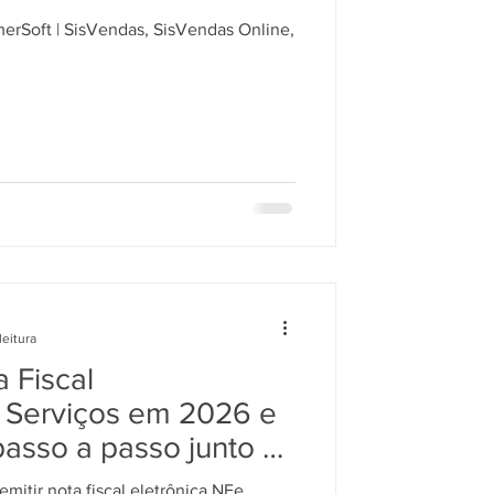
erSoft | SisVendas, SisVendas Online,
leitura
 Fiscal
Serviços em 2026 e
passo a passo junto a
mitir nota fiscal eletrônica NFe,