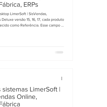
Fábrica, ERPs
sktop LimerSoft | SisVendas,
 Deluxe versão 15, 16, 17, cada produto
ecido como Referência. Esse campo é
tem de forma rápida — seja na tela de
ssão de etiquetas.
sistemas LimerSoft |
endas Online,
Fábrica