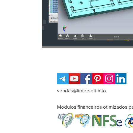
vendas@limersoft.info
Módulos financeiros otimizados pa