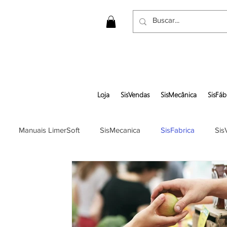
Loja
SisVendas
SisMecânica
SisFáb
Manuais LimerSoft
SisMecanica
SisFabrica
Sis