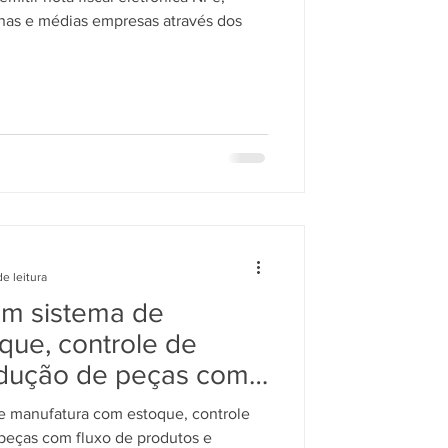
as e médias empresas através dos
de leitura
m sistema de
que, controle de
odução de peças com
os e gerenciamento de
 manufatura com estoque, controle
rica Manufatura
peças com fluxo de produtos e