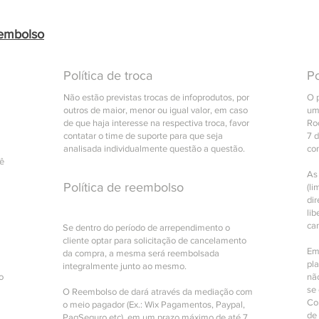
eembolso
Política de troca
Po
Não estão previstas trocas de infoprodutos, por
O 
outros de maior, menor ou igual valor, em caso
um
de que haja interesse na respectiva troca, favor
Roc
contatar o time de suporte para que seja
7 
analisada individualmente questão a questão.
co
cê
As
Política de reembolso
(li
di
lib
ca
Se dentro do período de arrependimento o
cliente optar para solicitação de cancelamento
Em
da compra, a mesma será reembolsada
pl
integralmente junto ao mesmo.
o
nã
se 
O Reembolso de dará através da mediação com
Com
o meio pagador (Ex.: Wix Pagamentos, Paypal,
de
PagSeguro etc), em um prazo máximo de até 7