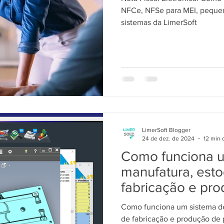
NFCe, NFSe para MEI, pequen
sistemas da LimerSoft
LimerSoft Blogger
24 de dez. de 2024
12 min 
Como funciona u
manufatura, esto
fabricação e pr
fluxo de produt
Como funciona um sistema de
projetos: SisFáb
de fabricação e produção de 