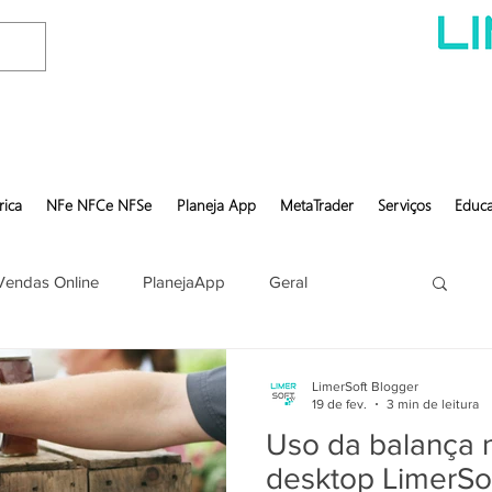
rica
NFe NFCe NFSe
Planeja App
MetaTrader
Serviços
Educa
Vendas Online
PlanejaApp
Geral
LimerSoft Blogger
19 de fev.
3 min de leitura
Uso da balança 
desktop LimerSof