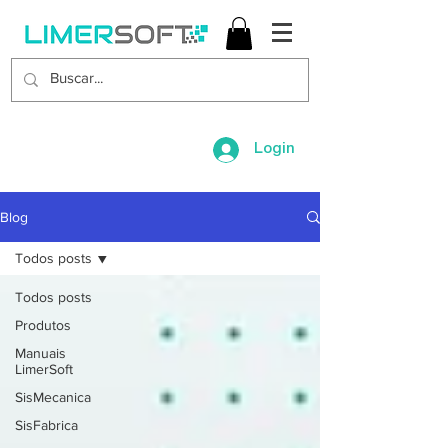
Login
Blog
Todos posts
Todos posts
Produtos
Manuais
LimerSoft
SisMecanica
SisFabrica