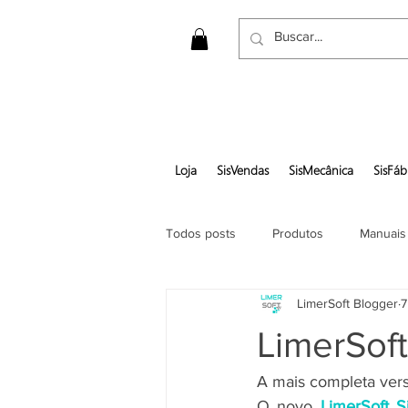
Loja
SisVendas
SisMecânica
SisFáb
Todos posts
Produtos
Manuais
LimerSoft Blogger
7
Gerar pedido em pdf
LimerSof
A mais completa ver
O novo 
LimerSoft S