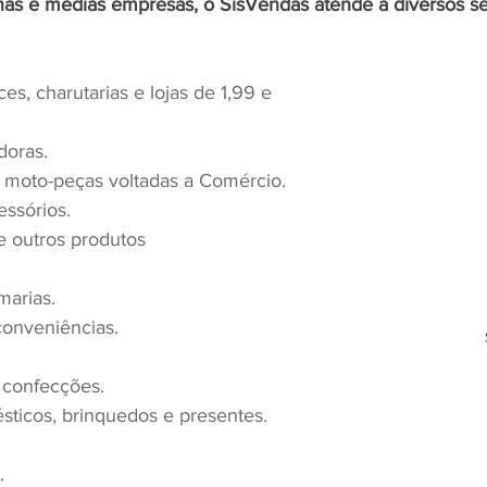
nas e médias empresas, o SisVendas atende a diversos s
es, charutarias e lojas de 1,99 e 
doras.
 moto-peças voltadas a Comércio.
essórios.
e outros produtos
marias.
 conveniências.
e confecções.
ésticos, brinquedos e presentes.
.