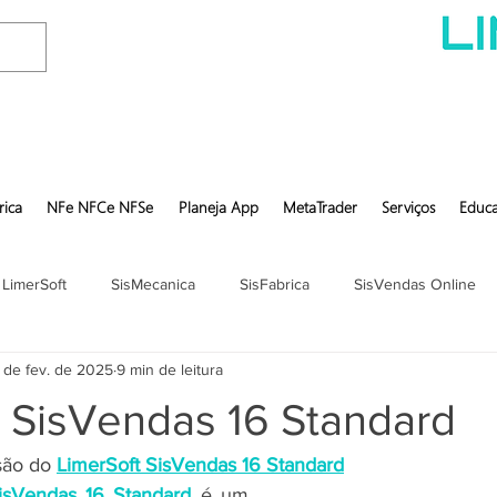
rica
NFe NFCe NFSe
Planeja App
MetaTrader
Serviços
Educa
 LimerSoft
SisMecanica
SisFabrica
SisVendas Online
 de fev. de 2025
9 min de leitura
t SisVendas 16 Standard
são do 
LimerSoft SisVendas 16 Standard
isVendas 16 Standard
 é um 