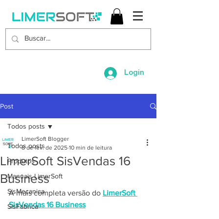
Login
Post
Todos posts
LimerSoft Blogger
Todos posts
8 de fev. de 2025
10 min de leitura
LimerSoft SisVendas 16
Produtos
Business
Manuais LimerSoft
SisMecanica
A mais completa versão do 
LimerSoft 
SisVendas 16 Business
SisFabrica