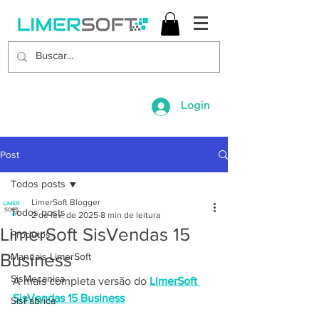
Login
Post
Todos posts
LimerSoft Blogger
Todos posts
2 de fev. de 2025
8 min de leitura
LimerSoft SisVendas 15
Produtos
Business
Manuais LimerSoft
SisMecanica
A mais completa versão do 
LimerSoft 
SisVendas 15 Business
SisFabrica