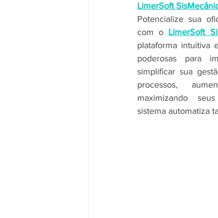
LimerSoft SisMecâni
Potencialize sua of
com o 
LimerSoft S
plataforma intuitiva 
poderosas para im
simplificar sua gest
processos, aume
maximizando seus 
sistema automatiza ta