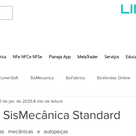
rica
NFe NFCe NFSe
Planeja App
MetaTrader
Serviços
Educa
 LimerSoft
SisMecanica
SisFabrica
SisVendas Online
1 de jan. de 2025
8 min de leitura
t SisMecânica Standard
Sistema para oficinas mecânicas e autopeças 