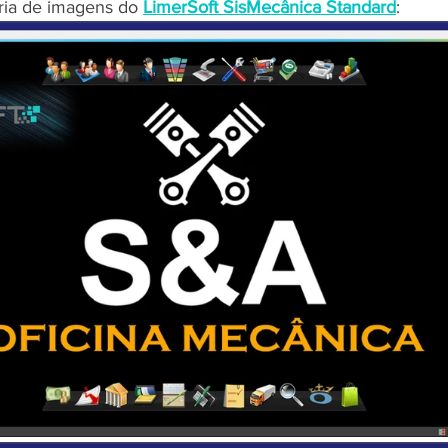
eria de imagens do 
LimerSoft SisMecânica Standard
: