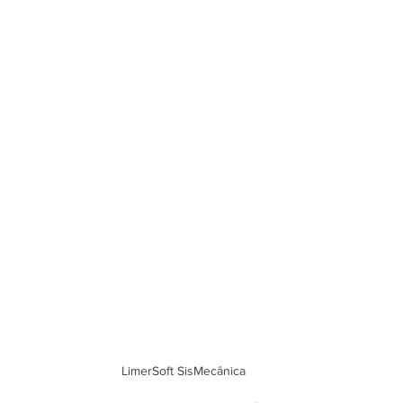
LimerSoft SisMecânica