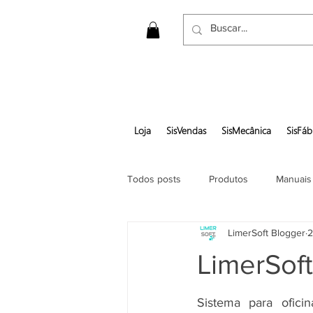
Loja
SisVendas
SisMecânica
SisFáb
Todos posts
Produtos
Manuais
LimerSoft Blogger
2
Gerar pedido em pdf
LimerSof