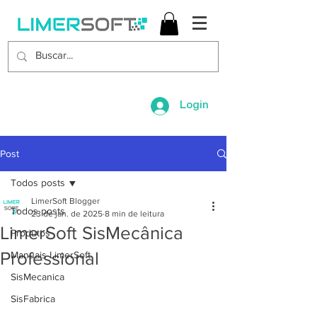
Login
Post
Todos posts
LimerSoft Blogger
Todos posts
23 de jan. de 2025
8 min de leitura
LimerSoft SisMecânica
Produtos
Professional
Manuais LimerSoft
SisMecanica
SisFabrica