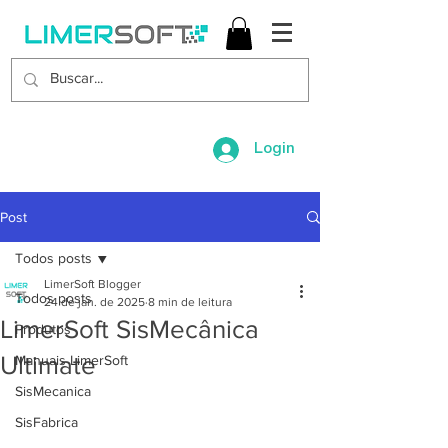
Login
Post
Todos posts
LimerSoft Blogger
Todos posts
24 de jan. de 2025
8 min de leitura
LimerSoft SisMecânica
Produtos
Ultimate
Manuais LimerSoft
SisMecanica
SisFabrica