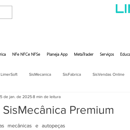
rica
NFe NFCe NFSe
Planeja App
MetaTrader
Serviços
Educa
 LimerSoft
SisMecanica
SisFabrica
SisVendas Online
5 de jan. de 2025
8 min de leitura
t SisMecânica Premium
Sistema para oficinas mecânicas e autopeças 