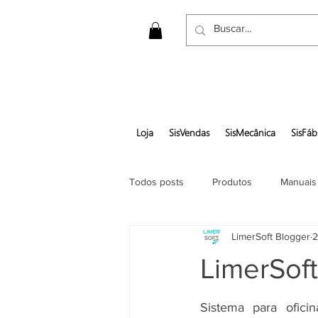
Loja
SisVendas
SisMecânica
SisFáb
Todos posts
Produtos
Manuais
LimerSoft Blogger
2
Gerar pedido em pdf
LimerSof