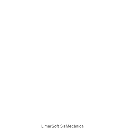
LimerSoft SisMecânica