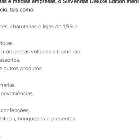
as e médias empresas, o SisVendas Deluxe Edition atend
io, tais como:
es, charutarias e lojas de 1,99 e 
doras.
 moto-peças voltadas a Comércio.
essórios.
e outros produtos
marias.
 conveniências.
e confecções.
ésticos, brinquedos e presentes.
.