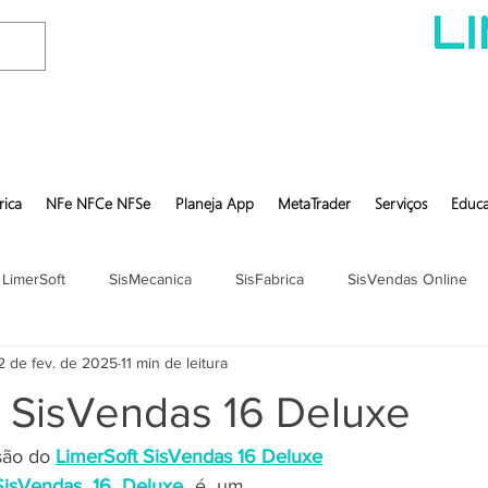
rica
NFe NFCe NFSe
Planeja App
MetaTrader
Serviços
Educa
 LimerSoft
SisMecanica
SisFabrica
SisVendas Online
2 de fev. de 2025
11 min de leitura
t SisVendas 16 Deluxe
são do 
LimerSoft SisVendas 16 Deluxe
SisVendas 16 Deluxe
 é um 