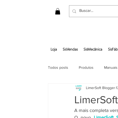
Loja
SisVendas
SisMecânica
SisFáb
Todos posts
Produtos
Manuais
LimerSoft Blogger
1
Gerar pedido em pdf
LimerSof
A mais completa ver
O novo 
LimerSoft 