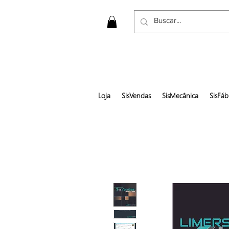
Loja
SisVendas
SisMecânica
SisFáb