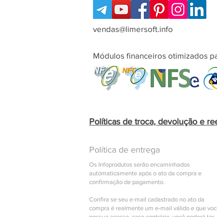
vendas@limersoft.info
Módulos financeiros otimizados pa
Políticas de troca, devolução e r
Política de entrega
Os Infoprodutos serão encaminhados
automaticamente após o ato da compra e
confirmação de pagamento.
Confira se seu e-mail cadastrado no ato da
compra é realmente um e-mail válido e que vo
possua acesso, caso contrário, você poderá ter