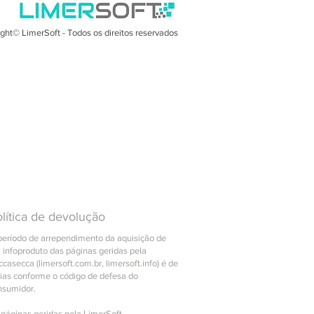
ração com Skype, Teams e
pp
ght© LimerSoft - Todos os direitos reservados
Soft MasterReport com 160
os
to "Backorder" (controle de
 dinâmico)
tros com fotos
 não fiscal
es de rentabilidade e volume
zações automáticas
 informativo
Bar
ções de pagamento
lítica de devolução
izáveis
período de arrependimento da aquisição de
or de boletos bancários
 infoproduto das páginas geridas pela
uções
casecca (limersoft.com.br, limersoft.info) é de
dias conforme o código de defesa do
ciador de custos
nsumidor.
s a pagar e receber
 páginas geridas pela LimerSoft