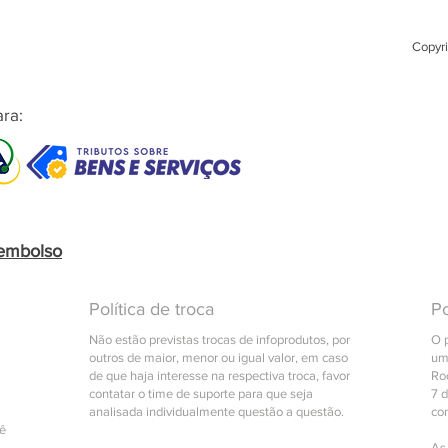
- Integ
WhatsA
Copyri
- Limer
relatóri
- Concei
ra:
estoque
- Cadas
- Cupom
- Anális
- Atuali
eembolso
- Painel
- Super
- Condi
Política de troca
Po
personal
Não estão previstas trocas de infoprodutos, por
O 
- Gerad
outros de maior, menor ou igual valor, em caso
um
de que haja interesse na respectiva troca, favor
- Devol
Roc
contatar o time de suporte para que seja
7 
- Geren
analisada individualmente questão a questão.
co
- Conta
cê
As