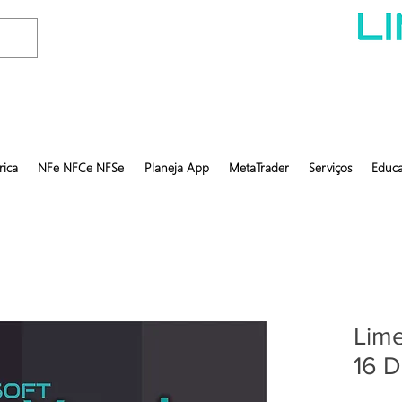
rica
NFe NFCe NFSe
Planeja App
MetaTrader
Serviços
Educa
Lime
16 D