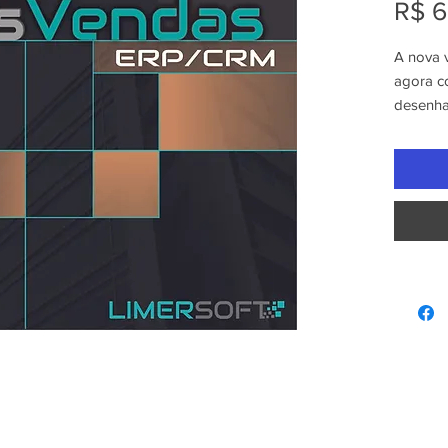
R$ 6
A nova 
agora c
desenha
pequena
Blog
Compara
Esta ver
- Utili
XML
- Grade
- CRM c
relacion
- Compa
- Envio 