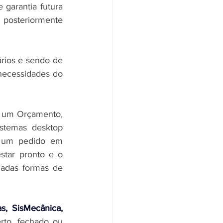
arantia futura 
osteriormente 
rios e sendo de 
necessidades do 
r um Orçamento, 
sistemas desktop 
 um pedido em 
tar pronto e o 
adas formas de 
s, SisMecânica, 
to, fechado ou 