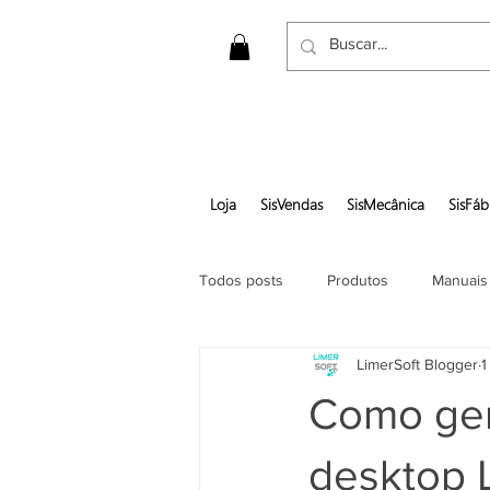
Loja
SisVendas
SisMecânica
SisFáb
Todos posts
Produtos
Manuais
LimerSoft Blogger
1
Gerar pedido em pdf
Como ger
desktop L