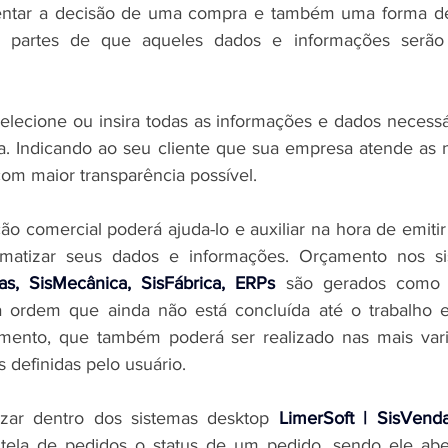
entar a decisão de uma compra e também uma forma de g
partes de que aqueles dados e informações serão p
lecione ou insira todas as informações e dados necessá
a. Indicando ao seu cliente que sua empresa atende as 
com maior transparência possível.
o comercial poderá ajuda-lo e auxiliar na hora de emiti
omatizar seus dados e informações. Orçamento nos 
as, SisMecânica, SisFábrica, ERPs
 são gerados como
a ordem que ainda não está concluída até o trabalho es
amento, que também poderá ser realizado nas mais vari
 definidas pelo usuário.
izar dentro dos 
sistemas desktop 
LimerSoft | SisVenda
tela de pedidos o status de um pedido, sendo ele aber