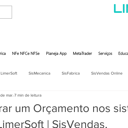
rica
NFe NFCe NFSe
Planeja App
MetaTrader
Serviços
Educa
 LimerSoft
SisMecanica
SisFabrica
SisVendas Online
 de mar.
7 min de leitura
ar um Orçamento nos si
imerSoft | SisVendas,