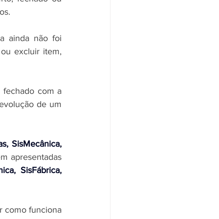
os. 
 ainda não foi 
u excluir item, 
i fechado com a 
devolução de um 
as, SisMecânica, 
em apresentadas 
ca, SisFábrica, 
r como funciona 