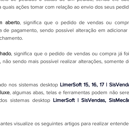
ra quais ações tomar com relação ao envio dos seus pedid
m aberto
, significa que o pedido de vendas ou compra
 de pagamento, sendo possível alteração em adicionar o
fechamento.
chado
, significa que o pedido de vendas ou compra já fo
 não sendo mais possível realizar alterações, somente 
ado nos 
sistemas desktop 
LimerSoft 15, 16, 17 | SisVend
luxe
, algumas abas, telas e ferramentas podem não ser
dos 
sistemas desktop 
LimerSoft | SisVendas, SisMecâni
es visualize os seguintes artigos para realizar entende