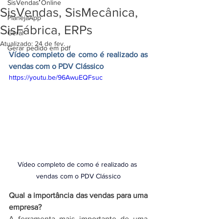
SisVendas Online
SisVendas, SisMecânica,
PlanejaApp
SisFábrica, ERPs
Geral
Atualizado:
24 de fev.
Gerar pedido em pdf
Vídeo completo de como é realizado as 
vendas com o PDV Clássico
https://youtu.be/96AwuEQFsuc
Vídeo completo de como é realizado as 
vendas com o PDV Clássico
Qual a importância das vendas para uma 
empresa?
A ferramenta mais importante de uma 