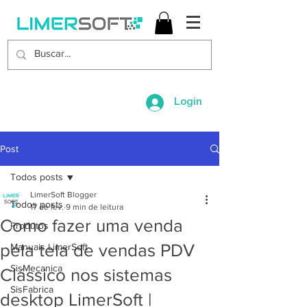
Login
Post
Todos posts
LimerSoft Blogger
Todos posts
17 de fev.
9 min de leitura
Como fazer uma venda
Produtos
pela tela de vendas PDV
Manuais LimerSoft
SisMecanica
Clássico nos sistemas
SisFabrica
desktop LimerSoft |