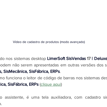
Vídeo de cadastro de produtos (modo avançado)
do nos 
sistemas desktop 
LimerSoft SisVendas
17
| 
Delux
 podem não serem apresentadas em outras versões dos 
s, SisMecânica, SisFábrica, ERPs
.
o funciona o leitor de código de barras nos 
sistemas de
ca, SisFábrica, ERPs
 (
clique aqui
)
assistente, é uma tela auxiliadora, com cadastro sim
.  