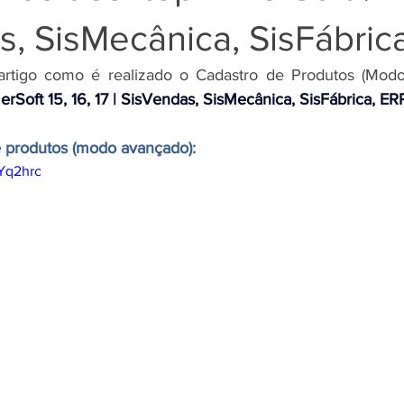
, SisMecânica, SisFábric
erSoft 15, 16, 17 | SisVendas, SisMecânica, SisFábrica, ER
e produtos (modo avançado):
gYq2hrc