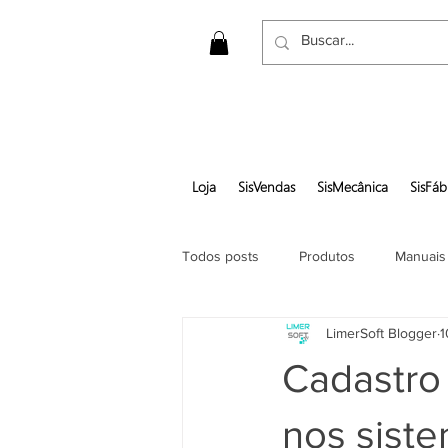
Loja
SisVendas
SisMecânica
SisFáb
Todos posts
Produtos
Manuais
LimerSoft Blogger
1
Gerar pedido em pdf
Cadastro
nos siste