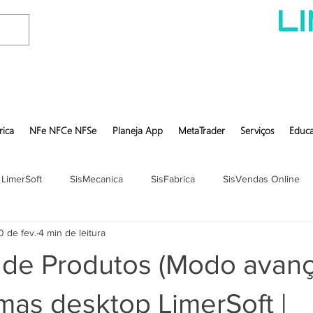
rica
NFe NFCe NFSe
Planeja App
MetaTrader
Serviços
Educa
 LimerSoft
SisMecanica
SisFabrica
SisVendas Online
0 de fev.
4 min de leitura
 de Produtos (Modo avan
mas desktop LimerSoft |