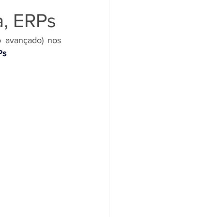
a, ERPs
Ensinaremos nesse artigo como é realizado o Cadastro de Produtos (Modo avançado) nos 
Ps