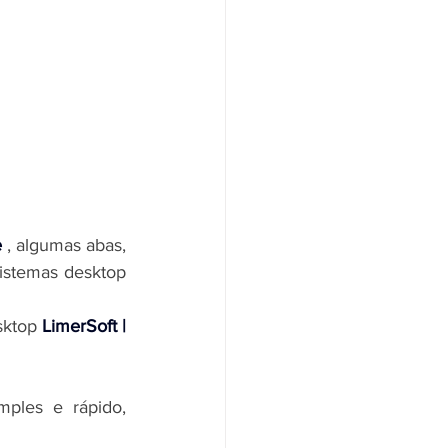
e
, algumas abas, 
sistemas desktop 
sktop 
LimerSoft | 
ples e rápido, 