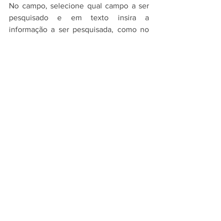
No campo, selecione qual campo a ser 
pesquisado e em texto insira a 
informação a ser pesquisada, como no 
exemplo abaixo: Selecionamos o campo 
nome e em texto o nome do cliente 
como Empresa de Cosméticos.
Filtro de pesquisa
Para instruções de mais funcionalidades, 
verifique em nossos 
Manuais.