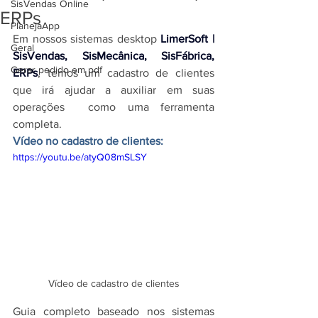
SisVendas Online
ERPs
PlanejaApp
Em nossos 
sistemas desktop 
LimerSoft | 
Geral
SisVendas, SisMecânica, SisFábrica, 
Gerar pedido em pdf
ERPs
, temos um cadastro de clientes 
que irá ajudar a auxiliar em suas 
operações  como uma ferramenta 
completa.
Vídeo no cadastro de clientes:
https://youtu.be/atyQ08mSLSY
Vídeo de cadastro de clientes
Guia completo baseado nos 
sistemas 