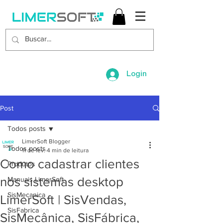
Login
Post
Todos posts
LimerSoft Blogger
Todos posts
11 de fev.
4 min de leitura
Como cadastrar clientes
Produtos
nos sistemas desktop
Manuais LimerSoft
SisMecanica
LimerSoft | SisVendas,
SisFabrica
SisMecânica, SisFábrica,