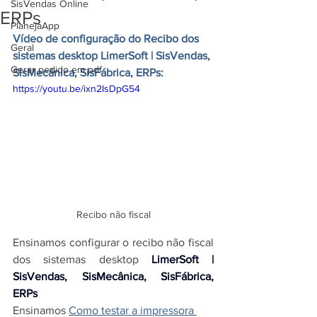
SisVendas Online
ERPs
PlanejaApp
Vídeo de configuração do Recibo dos 
Geral
sistemas desktop
LimerSoft | SisVendas, 
Gerar pedido em pdf
SisMecânica, SisFábrica, ERPs
:
https://youtu.be/ixn2IsDpG54
Recibo não fiscal
Ensinamos configurar o recibo não fiscal 
dos sistemas desktop 
LimerSoft | 
SisVendas, SisMecânica, SisFábrica, 
ERPs
Ensinamos
Como testar a impressora 