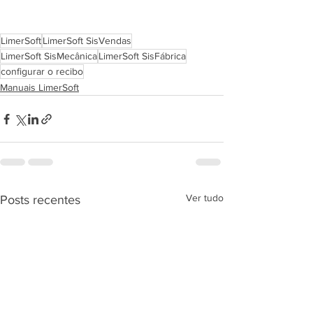
LimerSoft
LimerSoft SisVendas
LimerSoft SisMecânica
LimerSoft SisFábrica
configurar o recibo
Manuais LimerSoft
Ver tudo
Posts recentes