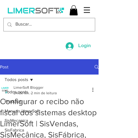
Login
Post
Todos posts
LimerSoft Blogger
Todos posts
24 de fev.
2 min de leitura
Configurar o recibo não
Produtos
fiscal dos sistemas desktop
Manuais LimerSoft
SisMecanica
LimerSoft | SisVendas,
SisFabrica
SisMecânica, SisFábrica,