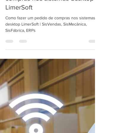
LimerSoft Blogger
3 de jan. de 2025
5 min de leitura
Como fazer um pedido de
compras nos sistemas desktop
LimerSoft
Como fazer um pedido de compras nos sistemas
desktop LimerSoft | SisVendas, SisMecânica,
SisFábrica, ERPs