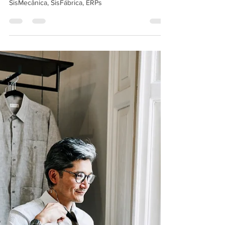
3 de jan. de 2025
2 min de leitura
Como alterar entre as telas de
vendas dos sistemas desktop
LimerSoft
Como alterar entre as telas de vendas dos
sistemas desktop LimerSoft | SisVendas,
SisMecânica, SisFábrica, ERPs