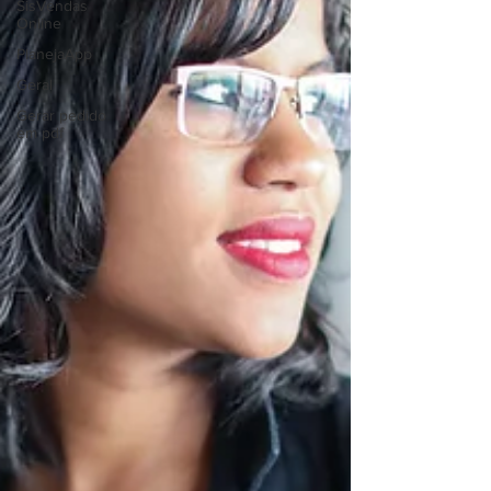
SisVendas
Online
PlanejaApp
Geral
Gerar pedido
em pdf