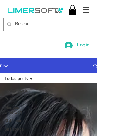
Login
Blog
Todos posts
Todos posts
Produtos
Manuais
LimerSoft
SisMecanica
SisFabrica