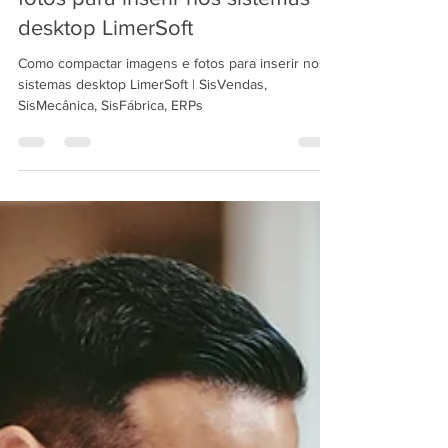
LimerSoft Blogger
4 de jan. de 2025
2 min de leitura
Como compactar imagens e
fotos para inserir nos sistemas
desktop LimerSoft
Como compactar imagens e fotos para inserir nos
sistemas desktop LimerSoft | SisVendas,
SisMecânica, SisFábrica, ERPs