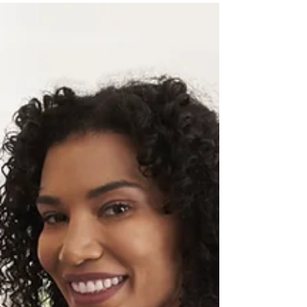
SisVendas, SisMecânica, SisFábrica, ERPs.
Funcionalidade disponível nas versões desktops
do LimerSoft SisVendas (Business, Professional,
Ultimate, Premium e Deluxe).