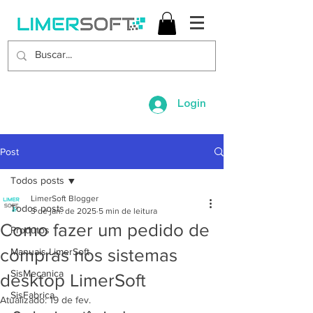
Login
Post
Todos posts
LimerSoft Blogger
Todos posts
3 de jan. de 2025
5 min de leitura
Como fazer um pedido de
Produtos
compras nos sistemas
Manuais LimerSoft
SisMecanica
desktop LimerSoft
SisFabrica
Atualizado:
19 de fev.