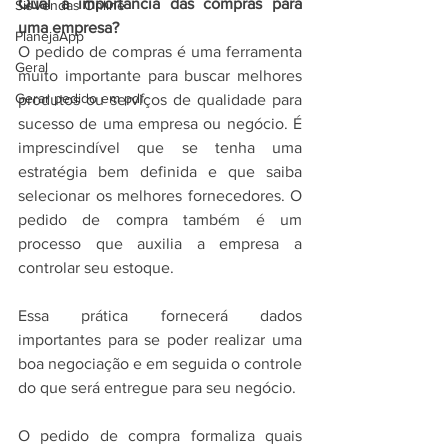
Qual a importância das compras para 
SisVendas Online
uma empresa?
PlanejaApp
O pedido de compras é uma ferramenta 
Geral
muito importante para buscar melhores 
Gerar pedido em pdf
produtos ou serviços de qualidade para 
sucesso de uma empresa ou negócio. É 
imprescindível que se tenha uma 
estratégia bem definida e que saiba 
selecionar os melhores fornecedores. O 
pedido de compra também é um 
processo que auxilia a empresa a 
controlar seu estoque.
Essa prática fornecerá dados 
importantes para se poder realizar uma 
boa negociação e em seguida o controle 
do que será entregue para seu negócio.
O pedido de compra formaliza quais 