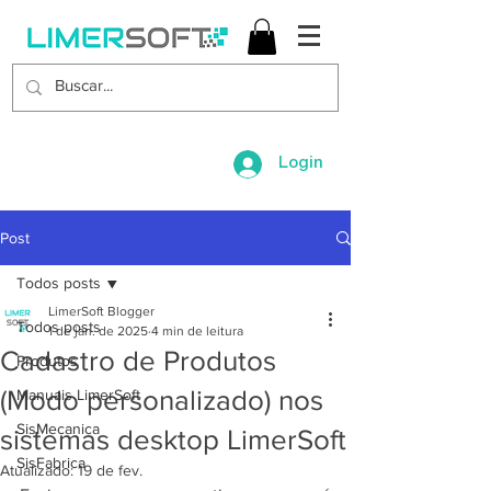
Login
Post
Todos posts
LimerSoft Blogger
Todos posts
1 de jan. de 2025
4 min de leitura
Cadastro de Produtos
Produtos
(Modo personalizado) nos
Manuais LimerSoft
SisMecanica
sistemas desktop LimerSoft
SisFabrica
Atualizado:
19 de fev.