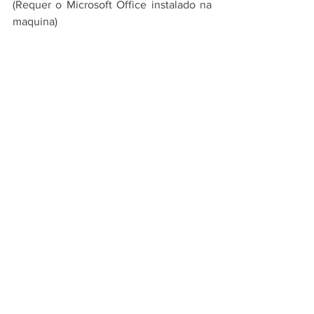
(Requer o Microsoft Office instalado na 
maquina)
Exportar para uma planilha
E será possível realizar esse 
procedimento em qualquer campo 
dessa tela.
Para instruções de mais funcionalidades, 
verifique em nossos 
Manuais
.
O
s sistemas desktop 
LimerSoft | 