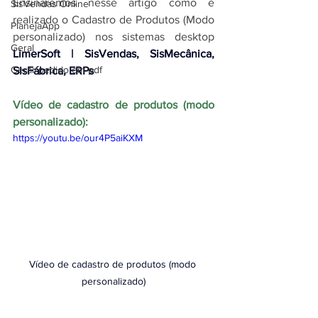
Ensinaremos nesse artigo como é 
SisVendas Online
realizado o Cadastro de Produtos (Modo 
PlanejaApp
personalizado) nos 
sistemas desktop 
Geral
LimerSoft | SisVendas, SisMecânica, 
Gerar pedido em pdf
SisFábrica, ERPs
Vídeo de cadastro de produtos (modo 
personalizado):
https://youtu.be/our4P5aiKXM
Vídeo de cadastro de produtos (modo 
personalizado)