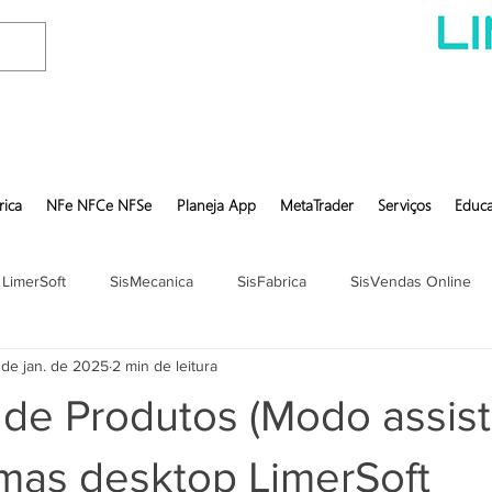
rica
NFe NFCe NFSe
Planeja App
MetaTrader
Serviços
Educa
 LimerSoft
SisMecanica
SisFabrica
SisVendas Online
 de jan. de 2025
2 min de leitura
 de Produtos (Modo assist
emas desktop LimerSoft