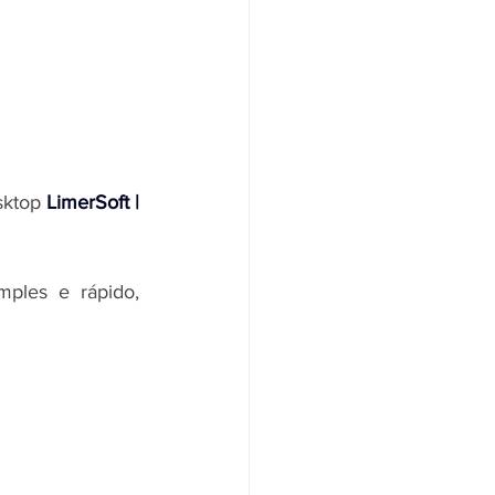
sktop 
LimerSoft | 
ples e rápido, 