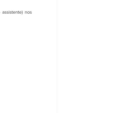
Ensinaremos nesse artigo como é realizado o Cadastro de Produtos (Modo assistente) nos 