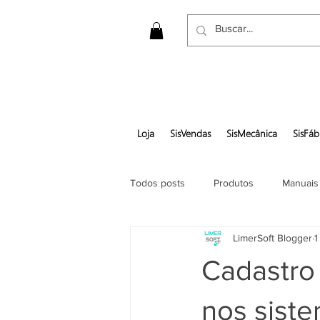
Loja
SisVendas
SisMecânica
SisFáb
Todos posts
Produtos
Manuais
LimerSoft Blogger
1
Gerar pedido em pdf
Cadastro
nos sist