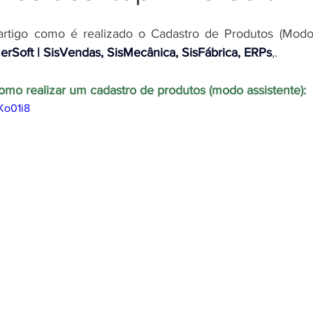
erSoft | SisVendas, SisMecânica, SisFábrica, ERPs
,
. 
mo realizar um cadastro de produtos (modo assistente):
Ko01i8