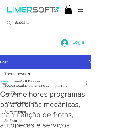
Login
Post
Todos posts
LimerSoft Blogger
Todos posts
20 de mai. de 2024
9 min de leitura
Os 7 melhores programas
Produtos
para oficinas mecânicas,
Manuais LimerSoft
SisMecanica
manutenção de frotas,
SisFabrica
autopeças e serviços