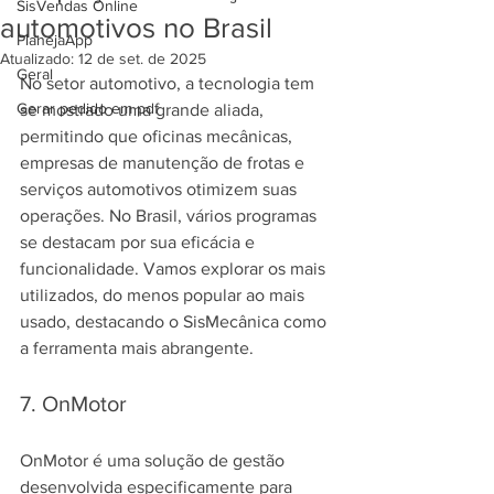
SisVendas Online
automotivos no Brasil
PlanejaApp
Atualizado:
12 de set. de 2025
Geral
No setor automotivo, a tecnologia tem 
Gerar pedido em pdf
se mostrado uma grande aliada, 
permitindo que oficinas mecânicas, 
empresas de manutenção de frotas e 
serviços automotivos otimizem suas 
operações. No Brasil, vários programas 
se destacam por sua eficácia e 
funcionalidade. Vamos explorar os mais 
utilizados, do menos popular ao mais 
usado, destacando o SisMecânica como 
a ferramenta mais abrangente.
7. OnMotor
OnMotor é uma solução de gestão 
desenvolvida especificamente para 