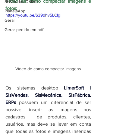
Vídeo de como compactar imagens e 
SisVendas Online
fotos:
PlanejaApp
https://youtu.be/639dhv5LClg
Geral
Gerar pedido em pdf
Vídeo de como compactar imagens
Os 
sistemas desktop 
LimerSoft | 
SisVendas, SisMecânica, SisFábrica, 
ERPs
possuem um diferencial de ser 
possível inserir as imagens nos 
cadastros  de produtos, clientes, 
usuários, mas deve se levar em conta 
que t
odas as fotos e imagens inseridas 