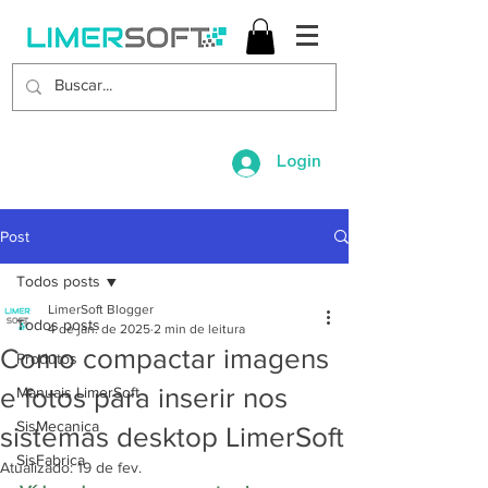
Login
Post
Todos posts
LimerSoft Blogger
Todos posts
4 de jan. de 2025
2 min de leitura
Como compactar imagens
Produtos
e fotos para inserir nos
Manuais LimerSoft
SisMecanica
sistemas desktop LimerSoft
SisFabrica
Atualizado:
19 de fev.