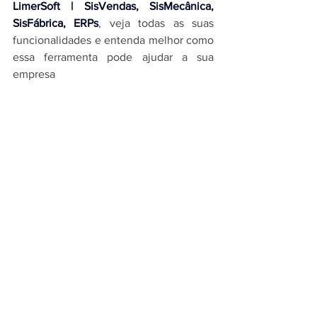
LimerSoft | SisVendas, SisMecânica, 
SisFábrica, ERPs
, veja todas as suas 
funcionalidades e entenda melhor como 
essa ferramenta pode ajudar a sua 
empresa
LimerSoft
sisvendas
LimerSoft SisVendas
software comercial
imagens e fotos
Manuais LimerSoft
Ver tudo
Posts recentes