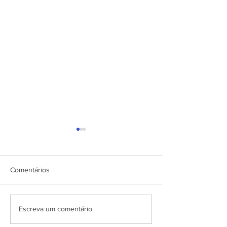
Comentários
Como Cadastrar
Cadastro de For
Escreva um comentário
Funcionários ou Usuário
dos sistemas des