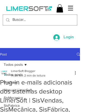
Login
Post
Todos posts
LimerSoft Blogger
Todos posts
14 de fev.
2 min de leitura
Plug-in e-mails adicionais
Produtos
dos sistemas desktop
Manuais LimerSoft
SisMecanica
LimerSoft | SisVendas,
SisFabrica
SisMecânica, SisFábrica,