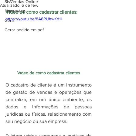
SisVendas Online
Atualizado:
6 de fev.
PlanejaApp
Vídeo de como cadastrar clientes:
https://youtu.be/8A8PUhwKd1I
Geral
Gerar pedido em pdf
Vídeo de como cadastrar clientes
O cadastro de cliente é um instrumento 
de gestão de vendas e operações que 
centraliza, em um único ambiente, os 
dados e informações de pessoas 
jurídicas ou físicas, relacionamento com 
seu negócio ou sua empresa.
Existem vários vantagens e motivos de 