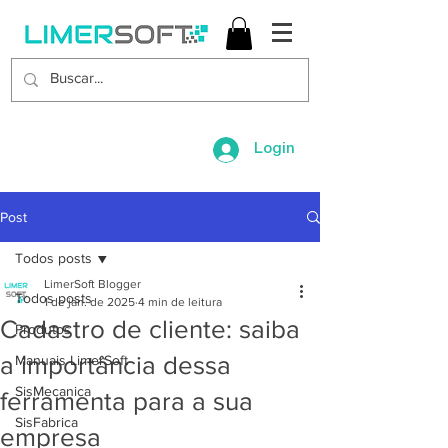
Login
Post
Todos posts
LimerSoft Blogger
Todos posts
1 de jan. de 2025
4 min de leitura
Cadastro de cliente: saiba
Produtos
a importância dessa
Manuais LimerSoft
SisMecanica
ferramenta para a sua
SisFabrica
empresa