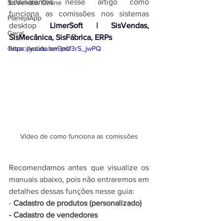
Ensinaremos nesse artigo como 
SisVendas Online
funciona as comissões nos 
sistemas 
PlanejaApp
desktop 
LimerSoft | SisVendas, 
Geral
SisMecânica, SisFábrica, ERPs
Gerar pedido em pdf
https://youtu.be/3nU3rS_jwPQ
Vídeo de como funciona as comissões
Recomendamos antes que visualize os 
manuais abaixo, pois não entraremos em 
detalhes dessas funções nesse guia:
- 
Cadastro de produtos (personalizado)
- 
Cadastro de vendedores