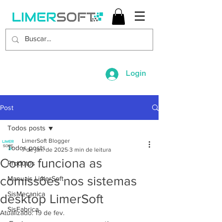
Login
Post
Todos posts
LimerSoft Blogger
Todos posts
7 de jan. de 2025
3 min de leitura
Como funciona as
Produtos
comissões nos sistemas
Manuais LimerSoft
SisMecanica
desktop LimerSoft
SisFabrica
Atualizado:
19 de fev.