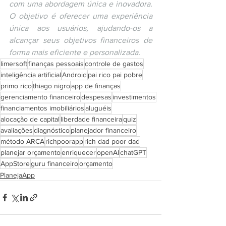
com uma abordagem única e inovadora. 
O objetivo é oferecer uma experiência 
única aos usuários, ajudando-os a 
alcançar seus objetivos financeiros de 
forma mais eficiente e personalizada.
limersoft
finanças pessoais
controle de gastos
inteligência artificial
Android
pai rico pai pobre
primo rico
thiago nigro
app de finanças
gerenciamento financeiro
despesas
investimentos
financiamentos imobiliários
aluguéis
alocação de capital
liberdade financeira
quiz
avaliações
diagnóstico
planejador financeiro
método ARCA
richpoorapp
rich dad poor dad
planejar orçamento
enriquecer
openAI
chatGPT
AppStore
guru financeiro
orçamento
PlanejaApp