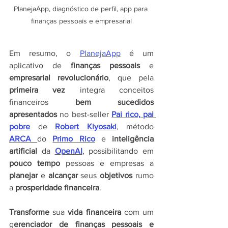
PlanejaApp, diagnóstico de perfil, app para 
finanças pessoais e empresarial
Em resumo, o 
PlanejaApp
 é um 
aplicativo de
 finanças pessoais
 e 
empresarial revolucionário
, que pela 
primeira vez
 integra conceitos 
financeiros 
bem sucedidos 
apresentados
 no best-seller 
Pai rico, pai 
pobre
 de 
Robert Kiyosaki
, método 
ARCA
do 
Primo Rico
 e 
inteligência 
artificial
 da 
OpenAI
, possibilitando em 
pouco tempo
 pessoas e empresas a 
planejar 
e 
alcançar
 seus 
objetivos 
rumo 
a 
prosperidade financeira
.
Transforme 
sua 
vida financeira
 com um 
g
erenciador de finanças pessoais e 