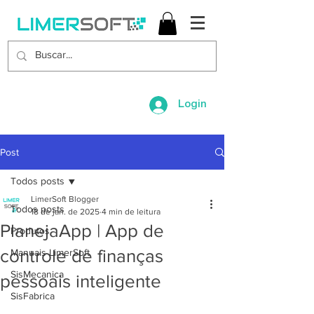
Login
Post
Todos posts
LimerSoft Blogger
Todos posts
18 de jan. de 2025
4 min de leitura
PlanejaApp | App de
Produtos
controle de finanças
Manuais LimerSoft
SisMecanica
pessoais inteligente
SisFabrica