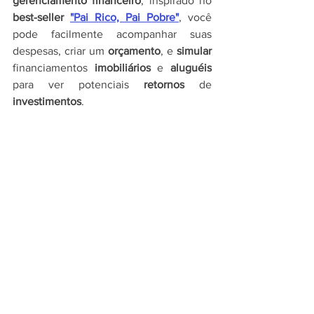
gerenciamento financeiro
, inspirado no 
best-seller 
"Pai Rico, Pai Pobre"
, você 
pode facilmente acompanhar suas 
despesas, criar um 
orçamento
, e 
simular 
financiamentos 
imobiliários 
e 
aluguéis 
para ver potenciais 
retornos 
de 
investimentos
.