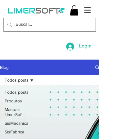
Login
Blog
Todos posts
Todos posts
Produtos
Manuais
LimerSoft
SisMecanica
SisFabrica