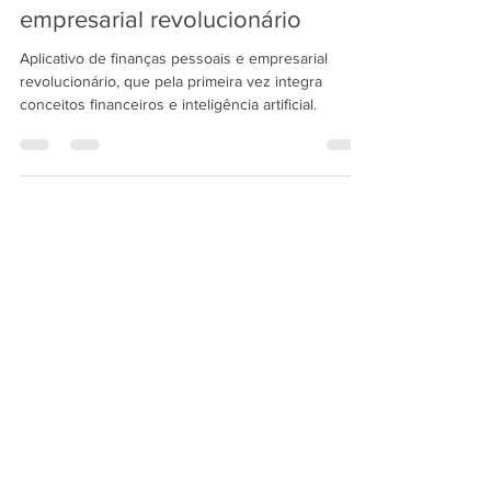
PlanejaApp | Novo App de
finanças pessoais e controle
empresarial revolucionário
Aplicativo de finanças pessoais e empresarial
revolucionário, que pela primeira vez integra
conceitos financeiros e inteligência artificial.
vendas@limersoft.info
Módulos financeiros otimizados para: