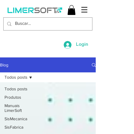
Login
Blog
Todos posts
Todos posts
Produtos
Manuais
LimerSoft
SisMecanica
SisFabrica