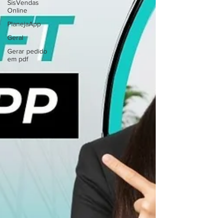
SisVendas
Online
PlanejaApp
Geral
Gerar pedido
em pdf