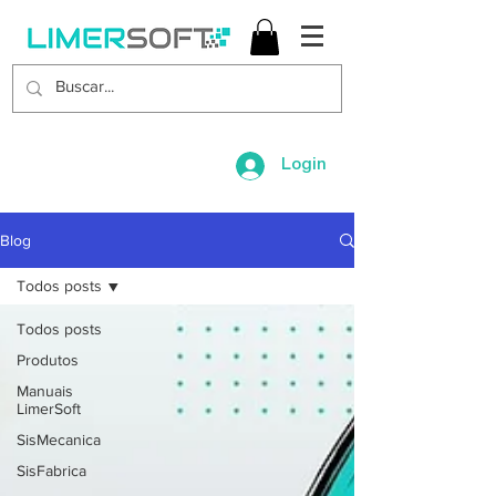
Login
Blog
Todos posts
Todos posts
Produtos
Manuais
LimerSoft
SisMecanica
SisFabrica