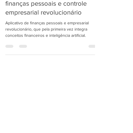
17 de jan. de 2025
4 min de leitura
PlanejaApp | Novo App de
finanças pessoais e controle
empresarial revolucionário
Aplicativo de finanças pessoais e empresarial
revolucionário, que pela primeira vez integra
conceitos financeiros e inteligência artificial.
vendas@limersoft.info
Módulos financeiros otimizados para: