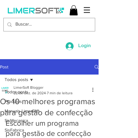
Login
Post
Todos posts
LimerSoft Blogger
Todos posts
22 de dez. de 2024
7 min de leitura
Os 10 melhores programas
Produtos
para gestão de confecção
Manuais LimerSoft
SisMecanica
Escolher um programa 
SisFabrica
para gestão de confecção 