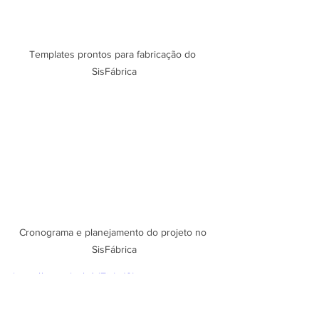
Templates prontos para fabricação do 
SisFábrica
Cronograma e planejamento do projeto no 
SisFábrica
https://youtu.be/s4dZjyI_J9I