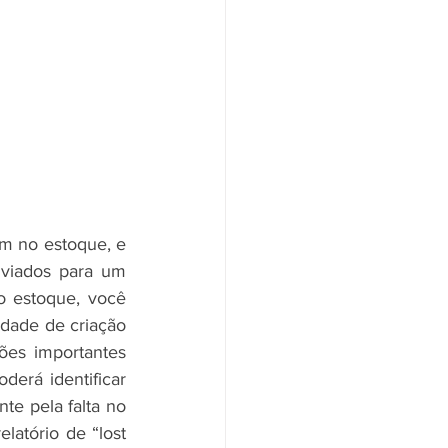
m no estoque, e 
nviados para um 
 estoque, você 
dade de criação 
es importantes 
erá identificar 
e pela falta no 
atório de “lost 