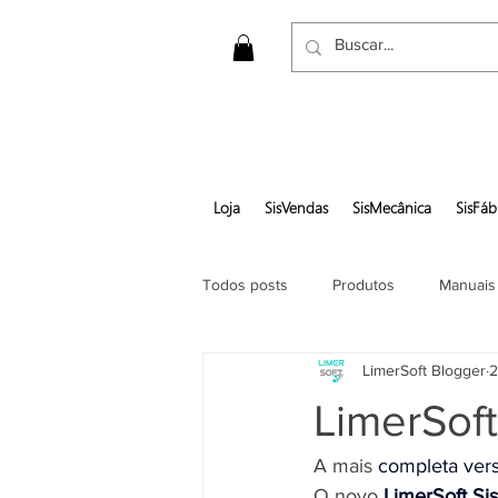
Loja
SisVendas
SisMecânica
SisFáb
Todos posts
Produtos
Manuais
LimerSoft Blogger
2
Gerar pedido em pdf
LimerSoft
A mais 
completa ver
O novo 
LimerSoft Si