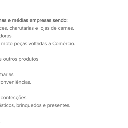
nas e médias empresas sendo:
ces, charutarias e lojas de carnes.
doras.
 moto-peças voltadas a Comércio.
e outros produtos
marias.
 conveniências.
e confecções.
ésticos, brinquedos e presentes.
.