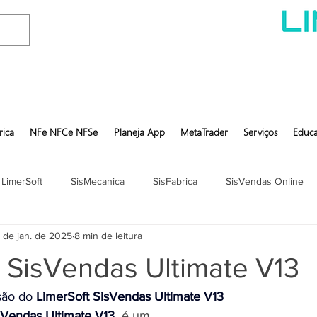
rica
NFe NFCe NFSe
Planeja App
MetaTrader
Serviços
Educa
 LimerSoft
SisMecanica
SisFabrica
SisVendas Online
 de jan. de 2025
8 min de leitura
 SisVendas Ultimate V13
são do 
LimerSoft SisVendas Ultimate V13
sVendas Ultimate V13
é um 