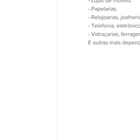
- Lojas de móveis.
- Papelarias.
- Relojoarias, joalheri
- Telefonia, eletrônic
- Vidraçarias, ferrag
E outras mais depen