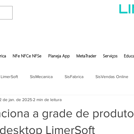
rica
NFe NFCe NFSe
Planeja App
MetaTrader
Serviços
Educa
 LimerSoft
SisMecanica
SisFabrica
SisVendas Online
2 de jan. de 2025
2 min de leitura
ciona a grade de produto
 desktop LimerSoft