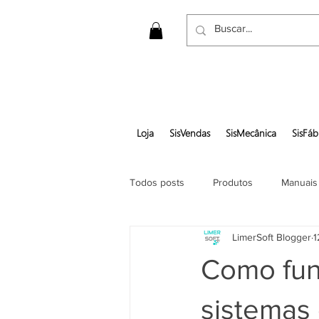
Loja
SisVendas
SisMecânica
SisFáb
Todos posts
Produtos
Manuais
LimerSoft Blogger
1
Gerar pedido em pdf
Como fun
sistemas