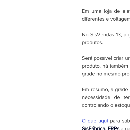
Em uma loja de elet
diferentes e voltagem
No SisVendas 13, a g
produtos.
Será possível criar 
produto, há também a
grade no mesmo pro
Em resumo, a grade d
necessidade de te
controlando o estoq
Clique aqui
 para sab
SisFábrica, ERPs
 a p