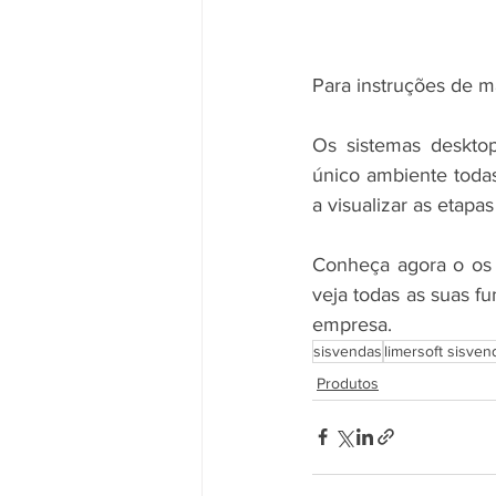
Para instruções de m
O
s sistemas deskto
único ambiente todas
a visualizar as etapa
Conheça agora o os 
veja todas as suas f
empresa.
sisvendas
limersoft sisven
Produtos