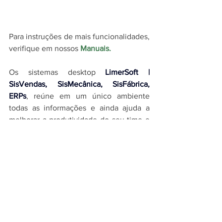
Para instruções de mais funcionalidades, 
verifique em nossos 
Manuais
.
O
s sistemas desktop 
LimerSoft | 
SisVendas, SisMecânica, SisFábrica, 
ERPs
, reúne em um único ambiente 
todas as informações e ainda ajuda a 
melhorar a produtividade do seu time e 
a visualizar as etapas do seu processo 
claramente.
Conheça agora o os sistemas desktop 
LimerSoft | SisVendas, SisMecânica, 
SisFábrica, ERPs
, veja todas as suas 
funcionalidades e entenda melhor como 
essa ferramenta pode ajudar a sua 