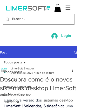
Login
Post
Todos posts
LimerSoft Blogger
Todos posts
2 de jan. de 2025
4 min de leitura
Descubra como é o novos
Produtos
sistemas desktop LimerSoft
Manuais LimerSoft
SisMecanica
Atualizado:
19 de fev.
Essa nova versão dos 
sistemas desktop 
SisFabrica
LimerSoft | SisVendas, SisMecânica
 uma 