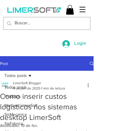
Login
Post
Todos posts
LimerSoft Blogger
Todos posts
4 de jan. de 2025
1 min de leitura
Como inserir custos
Produtos
logísticos nos sistemas
Manuais LimerSoft
SisMecanica
desktop LimerSoft
SisFabrica
Atualizado:
19 de fev.