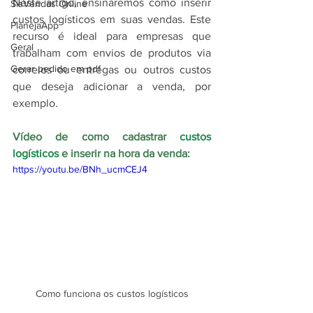
Neste artigo, ensinaremos como inserir 
SisVendas Online
custos logísticos em suas vendas. Este 
PlanejaApp
recurso é ideal para empresas que 
Geral
trabalham com envios de produtos via 
Gerar pedido em pdf
correios ou entregas ou outros custos 
que deseja adicionar a venda, por 
exemplo.
Vídeo de como cadastrar 
custos 
logísticos
 e inserir na hora da venda:
https://youtu.be/BNh_ucmCEJ4
Como funciona os custos logísticos