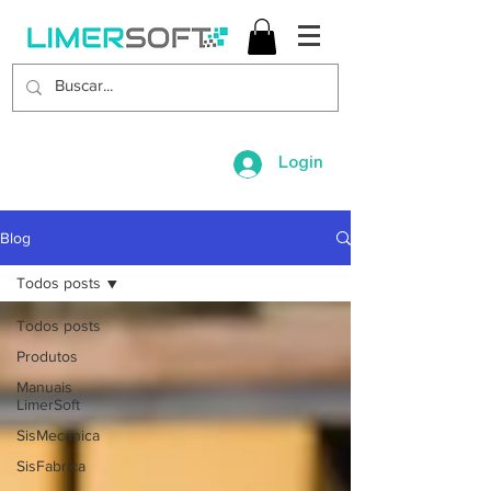
Login
Blog
Todos posts
Todos posts
Produtos
Manuais
LimerSoft
SisMecanica
SisFabrica