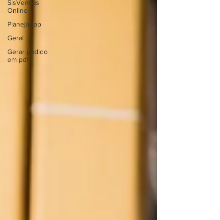
SisVendas
Online
PlanejaApp
Geral
Gerar pedido
em pdf