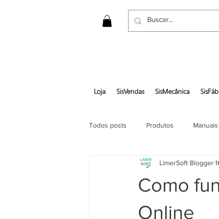
Loja
SisVendas
SisMecânica
SisFáb
Todos posts
Produtos
Manuais
LimerSoft Blogger
1
Gerar pedido em pdf
Como fun
Online