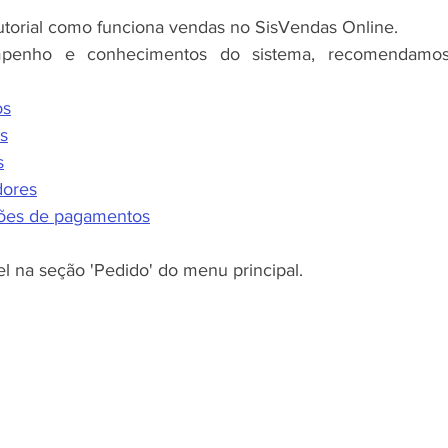
torial como funciona vendas no SisVendas Online.
penho e conhecimentos do sistema, recomendamos
os
s
s
dores
ções de pagamentos
l na seção 'Pedido' do menu principal.