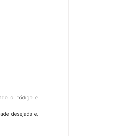
ndo o código e 
dade
desejada e, 