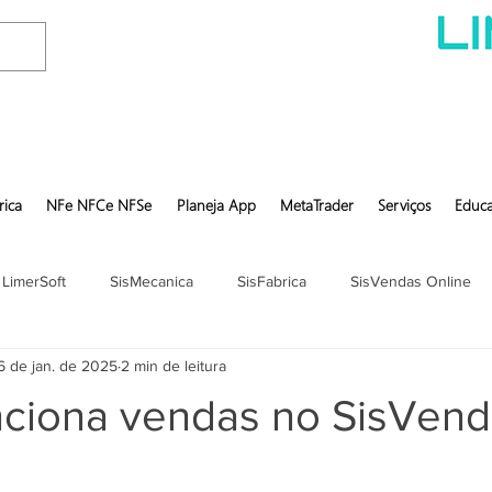
rica
NFe NFCe NFSe
Planeja App
MetaTrader
Serviços
Educa
 LimerSoft
SisMecanica
SisFabrica
SisVendas Online
6 de jan. de 2025
2 min de leitura
ciona vendas no SisVend