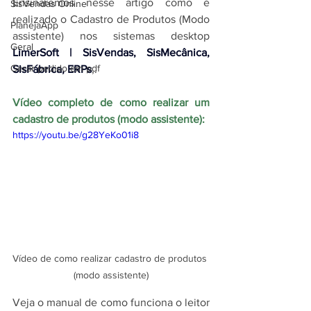
Ensinaremos nesse artigo como é 
SisVendas Online
realizado o Cadastro de Produtos (Modo 
PlanejaApp
assistente) nos 
sistemas desktop 
Geral
LimerSoft | SisVendas, SisMecânica, 
Gerar pedido em pdf
SisFábrica, ERPs
,
. 
Vídeo completo de como realizar um 
cadastro de produtos (modo assistente):
https://youtu.be/g28YeKo01i8
Vídeo de como realizar cadastro de produtos 
(modo assistente)
Veja o manual de como funciona o leitor 