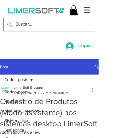
Login
Post
Todos posts
LimerSoft Blogger
Todos posts
1 de jan. de 2025
2 min de leitura
Cadastro de Produtos
Produtos
(Modo assistente) nos
Manuais LimerSoft
SisMecanica
sistemas desktop LimerSoft
SisFabrica
Atualizado:
19 de fev.