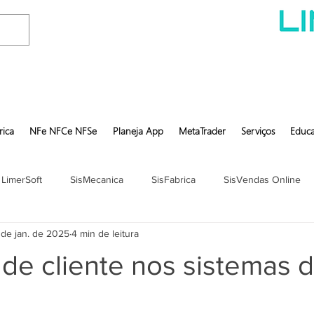
rica
NFe NFCe NFSe
Planeja App
MetaTrader
Serviços
Educa
 LimerSoft
SisMecanica
SisFabrica
SisVendas Online
 de jan. de 2025
4 min de leitura
de cliente nos sistemas 