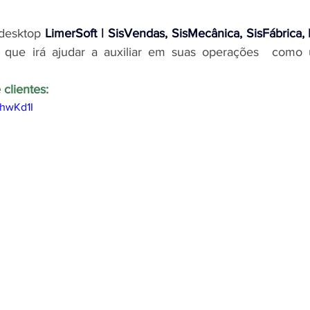
desktop 
LimerSoft | SisVendas, SisMecânica, SisFábrica,
s que irá ajudar a auxiliar em suas operações  como 
clientes:
UhwKd1I