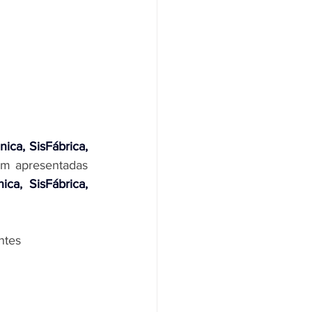
ica, SisFábrica, 
m apresentadas 
ca, SisFábrica, 
ntes