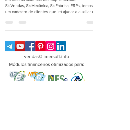
Em nossos sistemas desktop LimerSoft |
SisVendas, SisMecânica, SisFábrica, ERPs, temos
um cadastro de clientes que irá ajudar a auxiliar em
suas operações como uma ferramenta completa.
vendas@limersoft.info
Módulos financeiros otimizados para:
Copyright© LimerSoft - Todos os direitos
reservados