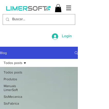
Login
Blog
Todos posts
Todos posts
Produtos
Manuais
LimerSoft
SisMecanica
SisFabrica