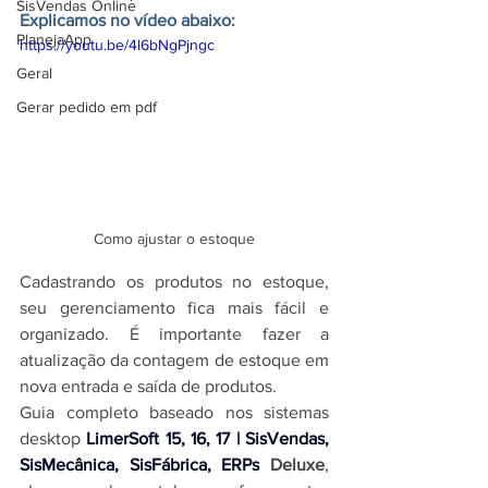
SisVendas Online
Explicamos no vídeo abaixo:
PlanejaApp
https://youtu.be/4l6bNgPjngc
Geral
Gerar pedido em pdf
Como ajustar o estoque
Cadastrando os produtos no estoque, 
seu gerenciamento fica mais fácil e 
organizado. É importante fazer a 
atualização da contagem de estoque em 
nova entrada e saída de produtos.
Guia completo baseado nos 
sistemas 
desktop 
LimerSoft 15, 16, 17 | SisVendas, 
SisMecânica, SisFábrica, ERPs
Deluxe
, 