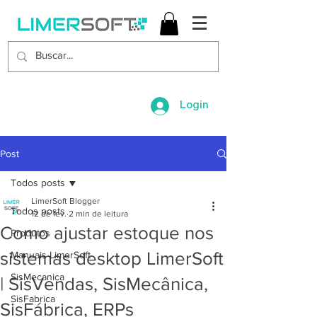
Login
Post
Todos posts
LimerSoft Blogger
Todos posts
12 de fev.
2 min de leitura
Como ajustar estoque nos
Produtos
sistemas desktop LimerSoft
Manuais LimerSoft
SisMecanica
| SisVendas, SisMecânica,
SisFabrica
SisFábrica, ERPs