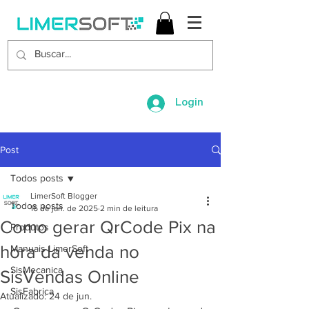
Login
Post
Todos posts
LimerSoft Blogger
Todos posts
16 de jan. de 2025
2 min de leitura
Como gerar QrCode Pix na
Produtos
hora da venda no
Manuais LimerSoft
SisMecanica
SisVendas Online
SisFabrica
Atualizado:
24 de jun.