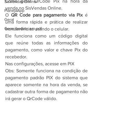
Como gerar QrCode Pix na hora da 
SisVendas Online
venda 
no SisVendas Online.
PlanejaApp
O 
QR Code para pagamento via Pix
 é 
Geral
uma forma rápida e prática de realizar 
Gerar pedido em pdf
transferências usando o celular.
Ele funciona como um código digital 
que reúne todas as informações do 
pagamento, como valor e chave Pix do 
recebedor.
Nas configurações, acesse em PIX
Obs: Somente funciona na condição de 
pagamento padrão PIX do sistema que 
aparece somente na hora da venda, se 
cadastrar outra forma de pagamento não 
irá gerar o QrCode válido.