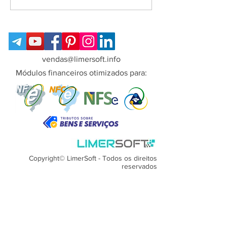
dos sistemas desktop
tutoriais dos sis
LimerSoft
desktop LimerSof
vendas@limersoft.info
Módulos financeiros otimizados para:
Copyright© LimerSoft - Todos os direitos
reservados