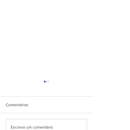
Comentários
Cadastro de Fornecedores
Acesso aos manu
Escreva um comentário