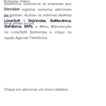
SisVendas Online
telefônica. Destina-se às empresas que 
PlanejaApp
precisam registrar números adicionais 
de contato. Acesse os 
sistemas desktop 
Geral
LimerSoft | SisVendas, SisMecânica, 
Gerar pedido em pdf
SisFábrica, ERPs
, o
Menu Manutenção 
no LimerSoft SisVendas e clique na 
opção Agenda Telefônica.
Clique em adicionar um novo cadastro.