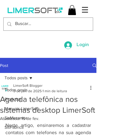
Login
Post
Todos posts
LimerSoft Blogger
Todos posts
5 de jan. de 2025
1 min de leitura
Agenda telefônica nos
Produtos
sistemas desktop LimerSoft
Manuais LimerSoft
SisMecanica
Atualizado:
19 de fev.
Neste artigo, ensinaremos a cadastrar 
SisFabrica
contatos com telefones na sua agenda 