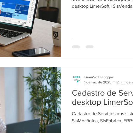
desktop LimerSoft | SisVenda
LimerSoft Blogger
1 de jan. de 2025
2 min de l
Cadastro de Ser
desktop LimerSo
Cadastro de Serviços nos sis
SisMecânica, SisFábrica, ERP