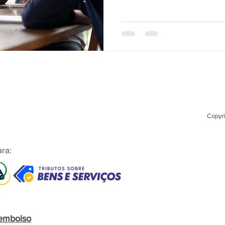
Copyri
ra:
eembolso