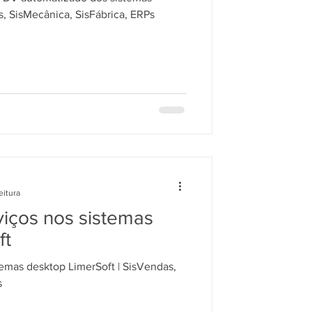
s, SisMecânica, SisFábrica, ERPs
eitura
viços nos sistemas
ft
temas desktop LimerSoft | SisVendas,
s