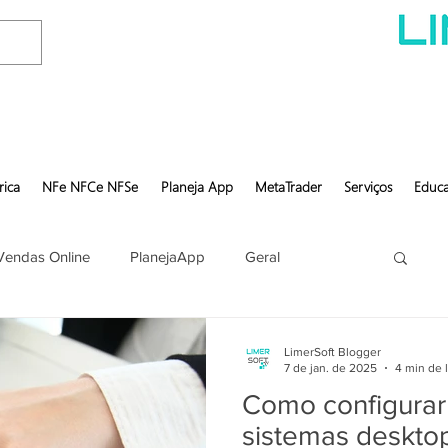
rica
NFe NFCe NFSe
Planeja App
MetaTrader
Serviços
Educa
Vendas Online
PlanejaApp
Geral
LimerSoft Blogger
7 de jan. de 2025
4 min de l
Como configurar
sistemas deskto