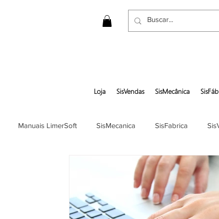
Loja
SisVendas
SisMecânica
SisFáb
Manuais LimerSoft
SisMecanica
SisFabrica
Sis