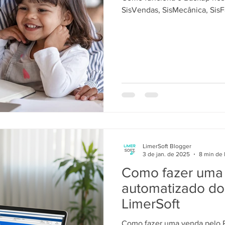
SisVendas, SisMecânica, SisF
LimerSoft Blogger
3 de jan. de 2025
8 min de 
Como fazer uma
automatizado do
LimerSoft
Como fazer uma venda pelo 