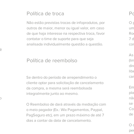
Política de troca
Po
Não estão previstas trocas de infoprodutos, por
O 
outros de maior, menor ou igual valor, em caso
um
de que haja interesse na respectiva troca, favor
Roc
contatar o time de suporte para que seja
7 
analisada individualmente questão a questão.
co
cê
As
Política de reembolso
(li
di
lib
ca
Se dentro do período de arrependimento o
cliente optar para solicitação de cancelamento
Em
da compra, a mesma será reembolsada
pl
integralmente junto ao mesmo.
o
nã
se 
O Reembolso de dará através da mediação com
Com
o meio pagador (Ex.: Wix Pagamentos, Paypal,
de
PagSeguro etc), em um prazo máximo de até 7
dias a contar da data de cancelamento.
O 
pe