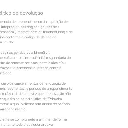
lítica de devolução
período de arrependimento da aquisição de
 infoproduto das páginas geridas pela
casecca (limersoft.com.br, limersoft.info) é de
dias conforme o código de defesa do
nsumidor.
 páginas geridas pela LimerSoft
mersoft.com.br, limersoft.info) resguardada do
reito de remover acessos, permissões e/ou
erações relacionadas à referida compra
ncelada.
 caso de cancelamentos de renovação de
anos recorrentes, o período de arrependimento
o terá validade uma vez que a renovação não
enquadra na característica de "Primeira
pra" a qual o cliente tem direito do período
 arrependimento.
cliente se compromete a eliminar de forma
rmanente todo e qualquer arquivo