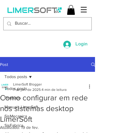
Login
Post
Todos posts
LimerSoft Blogger
Todos posts
7 de jan. de 2025
4 min de leitura
Como configurar em rede
Produtos
nos sistemas desktop
Manuais LimerSoft
SisMecanica
LimerSoft
SisFabrica
Atualizado:
19 de fev.