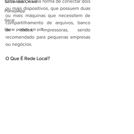
Uma rede, é uma forma de conectar dois 
SisVendas Online
ou mais dispositivos, que possuem duas 
PlanejaApp
ou mais máquinas que necessitem de 
Geral
compartilhamento de arquivos, banco 
Gerar pedido em pdf
de dados, impressoras, sendo 
recomendado para pequenas empresas 
ou negócios.
O Que É Rede Local?