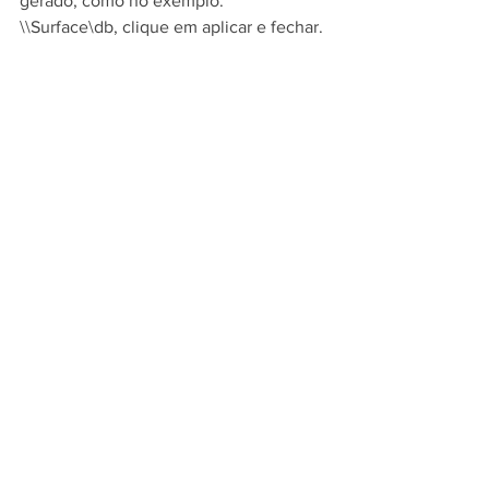
gerado, como no exemplo: 
\\Surface\db, clique em aplicar e fechar.